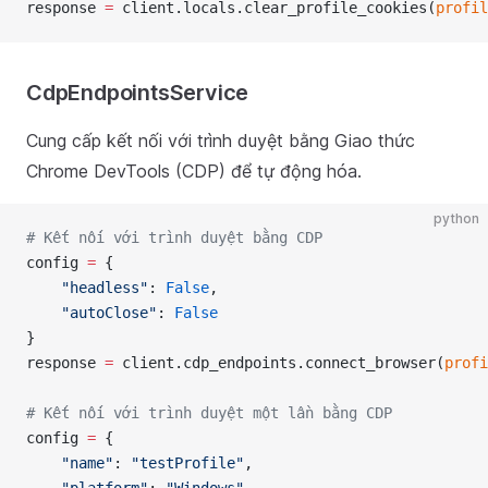
response 
=
 client.locals.clear_profile_cookies(
profil
CdpEndpointsService
Cung cấp kết nối với trình duyệt bằng Giao thức
Chrome DevTools (CDP) để tự động hóa.
python
# Kết nối với trình duyệt bằng CDP
config 
=
 {
"headless"
: 
False
,
"autoClose"
: 
False
}
response 
=
 client.cdp_endpoints.connect_browser(
profi
# Kết nối với trình duyệt một lần bằng CDP
config 
=
 {
"name"
: 
"testProfile"
,