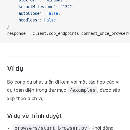
"platform"
: 
"Windows"
,
"kernelMilestone"
: 
"132"
,
"autoClose"
: 
False
,
"headless"
: 
False
}
response 
=
 client.cdp_endpoints.connect_once_browser(
Ví dụ
Bộ công cụ phát triển đi kèm với một tập hợp các ví
dụ toàn diện trong thư mục
, được sắp
/examples
xếp theo dịch vụ:
Ví dụ về Trình duyệt
: Khởi động
browsers/start_browser.py