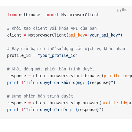
python
from
 nstbrowser 
import
 NstbrowserClient
# Khởi tạo client với khóa API của bạn
client 
=
 NstbrowserClient(
api_key
=
"your_api_key"
)
# Bây giờ bạn có thể sử dụng các dịch vụ khác nhau
profile_id 
=
"your_profile_id"
# Khởi động một phiên bản trình duyệt
response 
=
 client.browsers.start_browser(
profile_id
=
p
print
(
f
"Trình duyệt đã khởi động: 
{
response
}
"
)
# Dừng phiên bản trình duyệt
response 
=
 client.browsers.stop_browser(
profile_id
=
pr
print
(
f
"Trình duyệt đã dừng: 
{
response
}
"
)