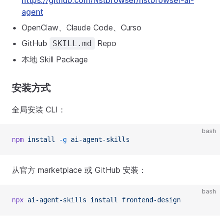
https://github.com/Nstbrowser/nstbrowser-ai-
agent
OpenClaw、Claude Code、Curso
GitHub
Repo
SKILL.md
本地 Skill Package
安装方式
全局安装 CLI：
bash
npm
install
-g
ai-agent-skills
从官方 marketplace 或 GitHub 安装：
bash
npx
ai-agent-skills
install
frontend-design