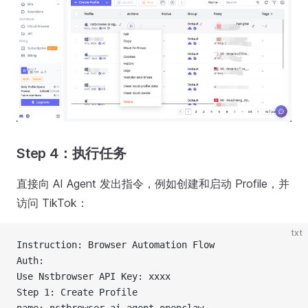
Step 4：执行任务
直接向 AI Agent 发出指令，例如创建和启动 Profile，并
访问 TikTok：
txt
Instruction: Browser Automation Flow
Auth:
Use Nstbrowser API Key: xxxx
Step 1: Create Profile